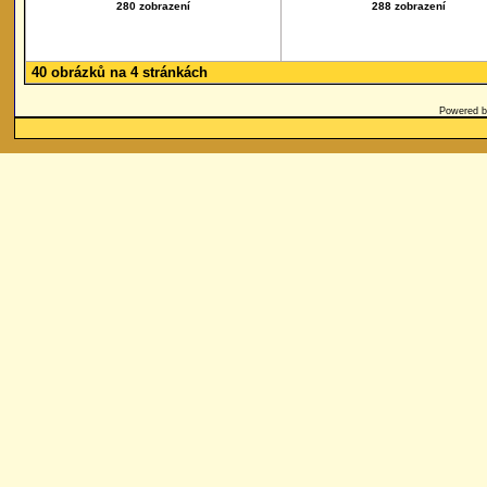
280 zobrazení
288 zobrazení
40 obrázků na 4 stránkách
Powered 