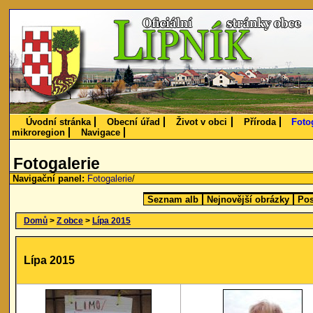
Úvodní stránka
Obecní úřad
Život v obci
Příroda
Foto
mikroregion
Navigace
Fotogalerie
Navigační panel:
Fotogalerie
/
Seznam alb
Nejnovější obrázky
Pos
Domů
>
Z obce
>
Lípa 2015
Lípa 2015