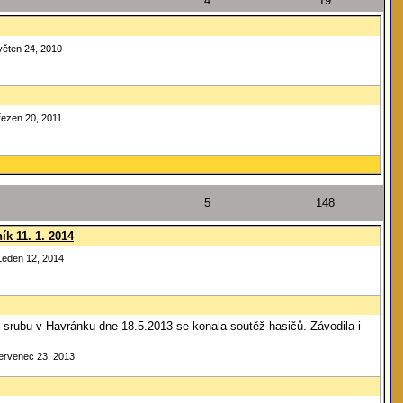
4
19
věten 24, 2010
řezen 20, 2011
5
148
k 11. 1. 2014
Leden 12, 2014
í srubu v Havránku dne 18.5.2013 se konala soutěž hasičů. Závodila i
Červenec 23, 2013