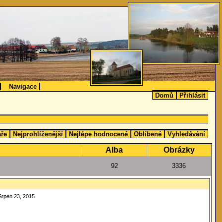
Navigace
Domů
Přihlásit
áře
Nejprohlíženější
Nejlépe hodnocené
Oblíbené
Vyhledávání
Alba
Obrázky
92
3336
Srpen 23, 2015