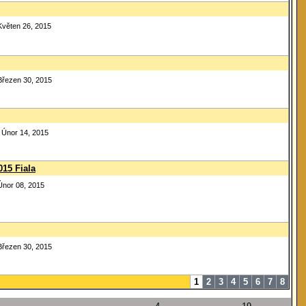
Květen 26, 2015
Březen 30, 2015
 Únor 14, 2015
015 Fiala
Únor 08, 2015
Březen 30, 2015
1
2
3
4
5
6
7
8