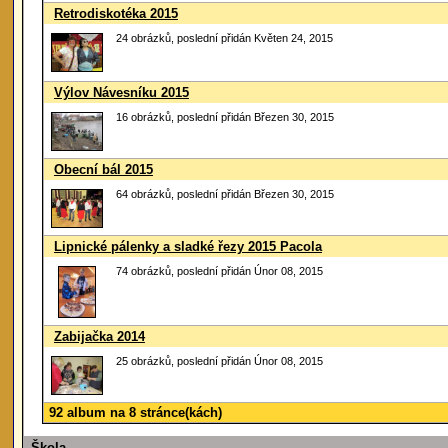
Retrodiskotéka 2015
24 obrázků, poslední přidán Květen 24, 2015
Výlov Návesníku 2015
16 obrázků, poslední přidán Březen 30, 2015
Obecní bál 2015
64 obrázků, poslední přidán Březen 30, 2015
Lipnické pálenky a sladké řezy 2015 Pacola
74 obrázků, poslední přidán Únor 08, 2015
Zabijačka 2014
25 obrázků, poslední přidán Únor 08, 2015
92 album na 8 stránce(kách)
Škola