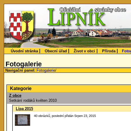
Úvodní stránka
Obecní úřad
Život v obci
Příroda
Foto
Fotogalerie
Navigační panel:
Fotogalerie
/
Kategorie
Z obce
Setkání rodáků květen 2010
Lípa 2015
40 obrázků, poslední přidán Srpen 23, 2015