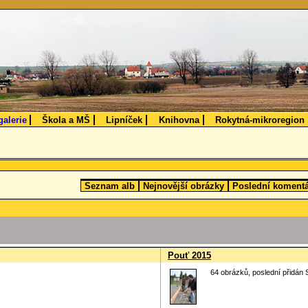
galerie
Škola a MŠ
Lipníček
Knihovna
Rokytná-mikroregion
Seznam alb
Nejnovější obrázky
Poslední koment
Pouť 2015
64 obrázků, poslední přidán 