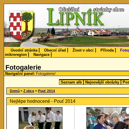
Úvodní stránka
Obecní úřad
Život v obci
Příroda
Foto
mikroregion
Navigace
Fotogalerie
Navigační panel:
Fotogalerie
/
Seznam alb
Nejnovější obrázky
Pos
Domů
>
Z obce
>
Pouť 2014
Nejlépe hodnocené - Pouť 2014