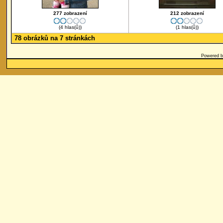
277 zobrazení
212 zobrazení
(4 hlas(ů))
(1 hlas(ů))
78 obrázků na 7 stránkách
Powered 