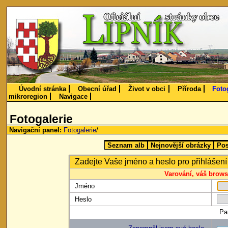
Úvodní stránka
Obecní úřad
Život v obci
Příroda
Foto
mikroregion
Navigace
Fotogalerie
Navigační panel:
Fotogalerie
/
Seznam alb
Nejnovější obrázky
Pos
Zadejte Vaše jméno a heslo pro přihlášení
Varování, váš brows
Jméno
Heslo
Pa